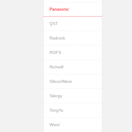
Panasonic
QST
Radrock
ROFS
Richwill
SiliconWave
Silergy
TongYu
Wisol