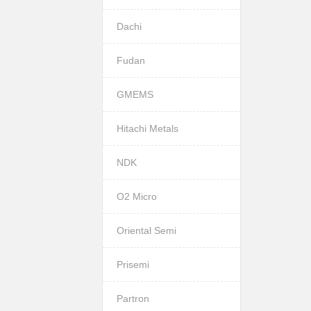
Dachi
Fudan
GMEMS
Hitachi Metals
NDK
O2 Micro
Oriental Semi
Prisemi
Partron