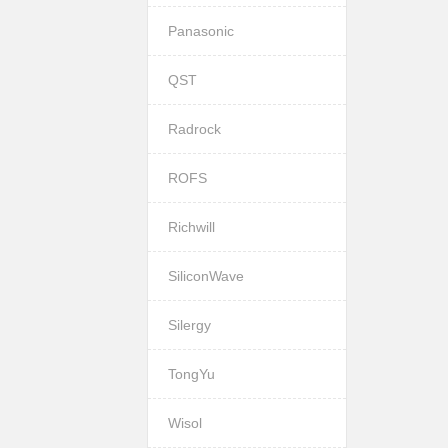
Panasonic
QST
Radrock
ROFS
Richwill
SiliconWave
Silergy
TongYu
Wisol