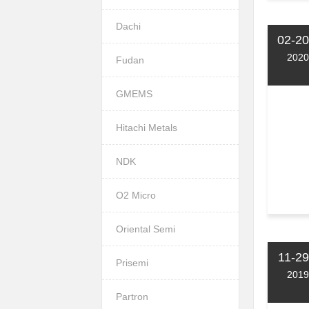
Dachi
02-20
2020
Fudan
GMEMS
Hitachi Metals
NDK
O2 Micro
Oriental Semi
11-29
Prisemi
2019
Partron