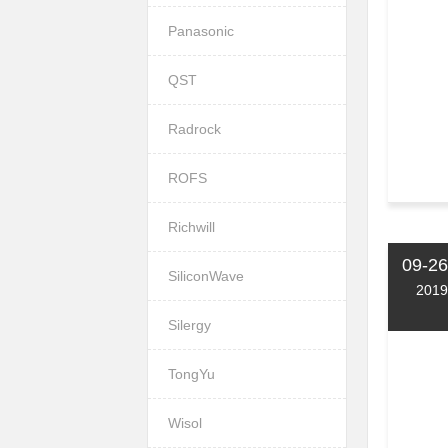
Panasonic
QST
Radrock
ROFS
Richwill
09-26
SiliconWave
2019
Silergy
TongYu
Wisol