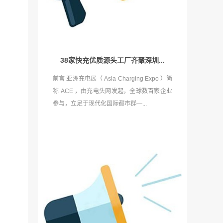
38家快充优质源头工厂齐聚深圳...
前言 亚洲充电展（ Asla Charging Expo ）简
称 ACE ，由充电头网发起，全球数百家企业
参与，立足于现代化国际都市群—...