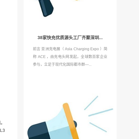
38家快充优质源头工厂齐聚深圳...
前言 亚洲充电展（ Asla Charging Expo ）简
称 ACE ，由充电头网发起，全球数百家企业
参与，立足于现代化国际都市群—...
同。
L3