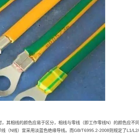
导线时，其相线的颜色应易于区分，相线与零线（即工作零线N）的颜色应不
线）宜采用淡蓝色绝缘导线。而GB/T6995.2-2008则规定了L1/L2/